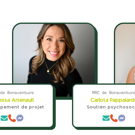
de Bonaventure
MRC de Bonaventur
essa Arsenault
Carlota Pappalard
pement de projet
Soutien psychosoc