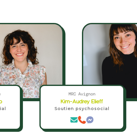
e
MRC Avignon
o
Kim-Audrey Elieff
ial
Soutien psychosocial