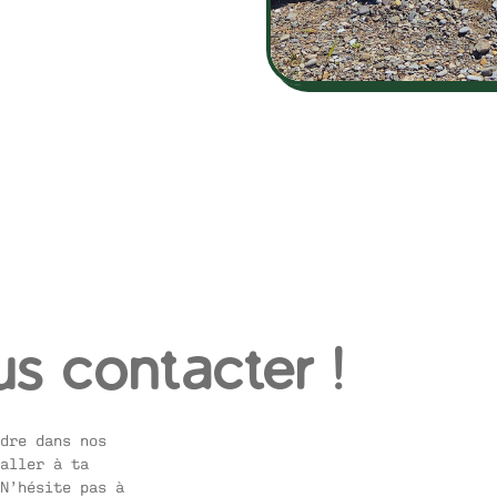
us contacter !
dre dans nos
aller à ta
N’hésite pas à