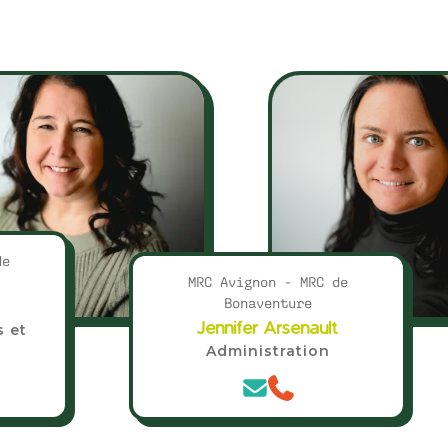
de
MRC Avignon - MRC de
Bonaventure
Jennifer Arsenault
s et
Administration