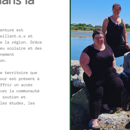
enture est
eillant.e.s et
e la région. Grâce
eu scolaire et des
nement
on.
e territoire que
our est présent à
ffrir un accès
vec la communauté
 soutien et
les études, les