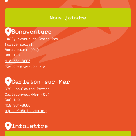
Nous joindre
Bonaventure
193B, avenue de Grand-Pré
(siège social)
Bonaventure (Qc)
G0C 1E0
418 534-3993
cjebona@cjeavbo.org
Carleton-sur-Mer
679, boulevard Perron
Carleton-sur-Mer (Qc)
G0C 1J0
418 364-6660
cjecarle@cjeavbo.org
Infolettre