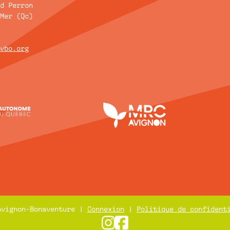
rd Perron
-Mer (Qc)
avbo.org
Avignon-Bonaventure |
Connexion
|
Politique de confident