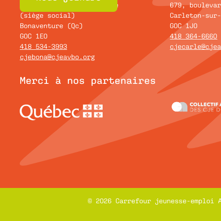
193B, avenue de Grand-Pré
679, bouleva
(siège social)
Carleton-sur
Bonaventure (Qc)
G0C 1J0
G0C 1E0
418 364-6660
418 534-3993
cjecarle@cje
cjebona@cjeavbo.org
Merci à nos partenaires
© 2026 Carrefour jeunesse-emploi 